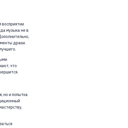
м восприятии
да музыка не в
 Дополнительно,
оменты драки.
лучшего.
рыми
чают, что
вершится.
, но и попытка
адиционный
мастерству,
заться