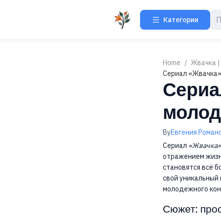
Категории
Home
/
Жвачка |
Сериал «Жвачка»
Сериа
молод
By
Евгения Роман
Сериал
«Жвачка»
отражением жизн
становятся всё б
свой уникальный 
молодежного кон
Сюжет: про