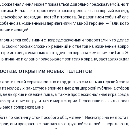
, сюжетная линия может показаться довольно предсказуемой, но т
амика. Начала, которое скучно засмотрелось бы на первый взгляд
 атмосферу неожиданностей и трепета. За развитием событий сл
обенно за жизненными перипетиями главной героини — Гали, кот
овов и эмоций.
аполняется событиями с непредсказуемыми поворотами, что делае
 В своих поисках сложных решений и ответов на жизненные вопро
нтре интриг, связанных с загадочным персонажем по имени Ганс. 
 внимание и словно приковывает зрителя к экрану, заставляя жда
остав: открытие новых талантов
 достижений сериала можно с гордостью считать актёрский соста
 из молодых, зачастую неприметных для широкой публики актёров
, ведь яркие и свежие лица, а также профессиональная игра соз
ляя зрителям погрузиться в мир истории. Персонажи выглядят реал
ывают сопереживание.
ота по кастингу стоит особого обсуждения. Несмотря на недостат
ров, они прекрасно справляются с трудной задачей — передают 