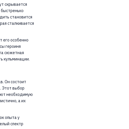
ут скрывается
, быстренько
едить становится
орая сталкивается
т его особенно
сы героиня
Эта сюжетная
ть кульминации.
в. Он состоит
. Этот выбор
дают необходимую
истично, а их
ок опыта у
целый спектр