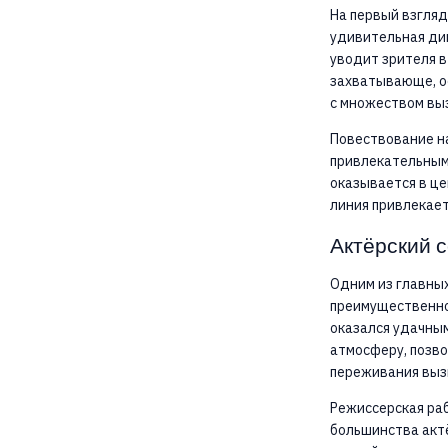
На первый взгляд
удивительная дин
уводит зрителя в
захватывающе, ос
с множеством выз
Повествование н
привлекательным.
оказывается в це
линия привлекает
Актёрский с
Одним из главных
преимущественно
оказался удачным
атмосферу, позво
переживания выз
Режиссерская раб
большинства актё