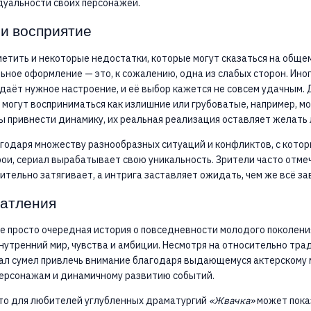
дуальности своих персонажей.
и восприятие
етить и некоторые недостатки, которые могут сказаться на обще
ьное оформление — это, к сожалению, одна из слабых сторон. Иног
даёт нужное настроение, и её выбор кажется не совсем удачным.
могут восприниматься как излишние или грубоватые, например, м
ы привнести динамику, их реальная реализация оставляет желать 
агодаря множеству разнообразных ситуаций и конфликтов, с кото
ои, сериал вырабатывает свою уникальность. Зрители часто отме
тельно затягивает, а интрига заставляет ожидать, чем же всё за
атления
е просто очередная история о повседневности молодого поколения
нутренний мир, чувства и амбиции. Несмотря на относительно тр
иал сумел привлечь внимание благодаря выдающемуся актерскому 
ерсонажам и динамичному развитию событий.
что для любителей углубленных драматургий
«Жвачка»
может пока