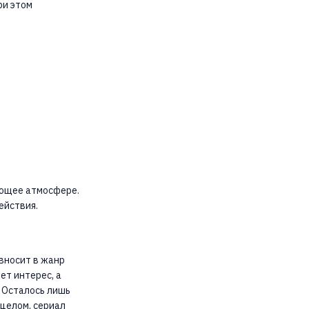
ри этом
ующее атмосфере.
ействия.
вносит в жанр
ет интерес, а
 Осталось лишь
 целом, сериал