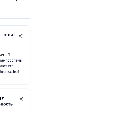
: стоит
ачка"!
ные проблемы
ают его
ценка: 5/5!
):
ьность