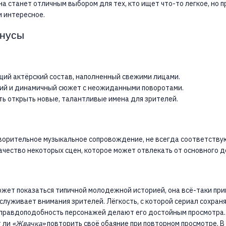
на станет отличным выбором для тех, кто ищет что-то легкое, но п
 интересное.
инусы
ий актёрский состав, наполненный свежими лицами.
й и динамичный сюжет с неожиданными поворотами.
ь открыть новые, талантливые имена для зрителей.
орительное музыкальное сопровождение, не всегда соответств
ачество некоторых сцен, которое может отвлекать от основного д
жет показаться типичной молодежной историей, она всё-таки при
аслуживает внимания зрителей. Лёгкость, с которой сериал сохраня
 правдоподобность персонажей делают его достойным просмотра.
т ли
«Жвачка»
повторить своё обаяние при повторном просмотре. В