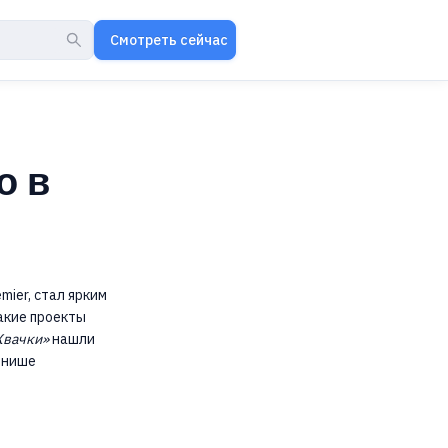
Смотреть сейчас
о в
mier, стал ярким
акие проекты
вачки»
нашли
 нише