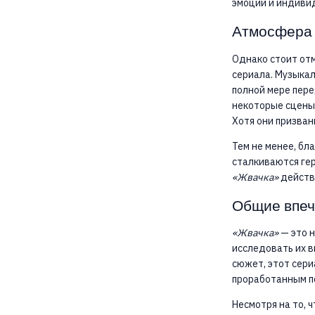
эмоций и индиви
Атмосфера 
Однако стоит отм
сериала. Музыкал
полной мере пере
некоторые сцены 
Хотя они призван
Тем не менее, бл
сталкиваются гер
«Жвачка»
действи
Общие впеч
«Жвачка»
— это н
исследовать их в
сюжет, этот сер
проработанным п
Несмотря на то, 