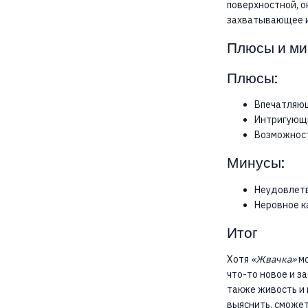
поверхностной, о
захватывающее и
Плюсы и м
Плюсы:
Впечатляющ
Интригующи
Возможност
Минусы:
Неудовлетв
Неровное к
Итог
Хотя
«Жвачка»
мо
что-то новое и з
также живость и
выяснить, сможе