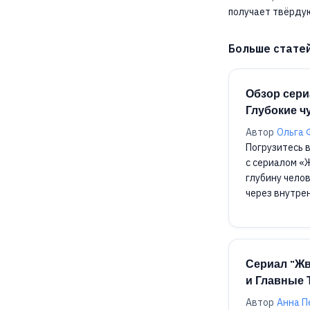
получает твёрдую
Больше стате
Обзор сери
Глубокие ч
Автор
Ольга
Погрузитесь 
с сериалом «
глубину чело
через внутре
Сериал "Жв
и Главные
Автор
Анна П