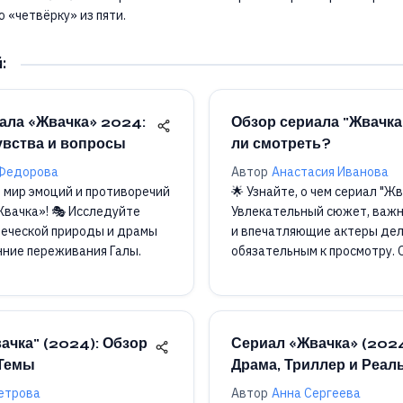
 «четвёрку» из пяти.
й
:
ала «Жвачка» 2024:
Обзор сериала "Жвачка"
увства и вопросы
ли смотреть?
 Федорова
Автор
Анастасия Иванова
в мир эмоций и противоречий
🌟 Узнайте, о чем сериал "Жв
Жвачка»! 🎭 Исследуйте
Увлекательный сюжет, важ
веческой природы и драмы
и впечатляющие актеры дел
нние переживания Галы.
обязательным к просмотру. О
ачка" (2024): Обзор
Сериал «Жвачка» (2024
 Темы
Драма, Триллер и Реал
етрова
Автор
Анна Сергеева