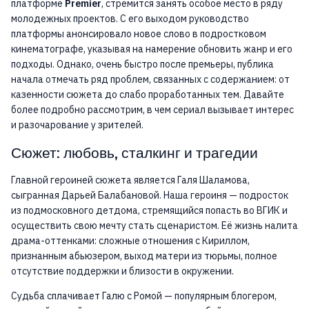
платформе
Premier
, стремится занять особое место в ряду
молодежных проектов. С его выходом руководство
платформы анонсировало новое слово в подростковом
кинематографе, указывая на намерение обновить жанр и его
подходы. Однако, очень быстро после премьеры, публика
начала отмечать ряд проблем, связанных с содержанием: от
казенности сюжета до слабо проработанных тем. Давайте
более подробно рассмотрим, в чем сериал вызывает интерес
и разочарование у зрителей.
Сюжет: любовь, сталкинг и трагедии
Главной героиней сюжета является Галя Шаламова,
сыгранная Дарьей Балабановой. Наша героиня — подросток
из подмосковного детдома, стремящийся попасть во ВГИК и
осуществить свою мечту стать сценаристом. Её жизнь налита
драма-оттенками: сложные отношения с Кириллом,
признанным абьюзером, выход матери из тюрьмы, полное
отсутствие поддержки и близости в окружении.
Судьба сплачивает Галю с Ромой — популярным блогером,