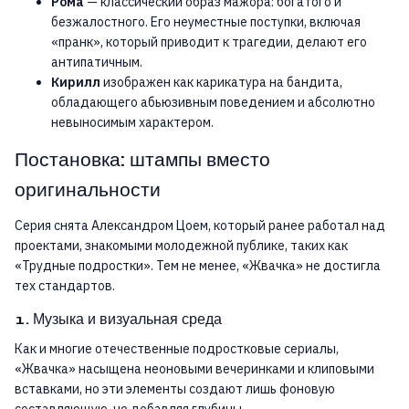
Рома
— классический образ мажора: богатого и
безжалостного. Его неуместные поступки, включая
«пранк», который приводит к трагедии, делают его
антипатичным.
Кирилл
изображен как карикатура на бандита,
обладающего абьюзивным поведением и абсолютно
невыносимым характером.
Постановка: штампы вместо
оригинальности
Серия снята Александром Цоем, который ранее работал над
проектами, знакомыми молодежной публике, таких как
«Трудные подростки». Тем не менее, «Жвачка» не достигла
тех стандартов.
1. Музыка и визуальная среда
Как и многие отечественные подростковые сериалы,
«Жвачка» насыщена неоновыми вечеринками и клиповыми
вставками, но эти элементы создают лишь фоновую
составляющую, не добавляя глубины.