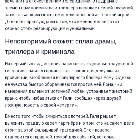
явлений на отечественном телевидении. Эта драма с
элементами криминала и триллера поражает своей глубиной,
захватывающим сюжетом и великолепной актёрской игрой.
Давайте порассуждаем о том, что именно делает этот
сериал столь резонирующим и уникальным.
Неповторимый сюжет: сплав драмы,
триллера и криминала
На первый взгляд, история начинается с довольно заурядной
ситуации. Главная героиня Галя — молодая девушка из
провинции, влюблённая в популярного блогера Рому. Однако
её чувства быстро оборачиваются против неё. Рома, чьи
намерения далеки от истинной любви, устраивает жестокий
пранк, чтобы избавиться от Гали, сообщая через друзей
ложную новость о своей «смерти».
Вместо того чтобы смириться с потерей, Галя решает
выяснить правду о своём партнёре и о том, кто на самом деле
стоит за этой фальшивой трагедией. Этот поворот
становится отправной точкой для событий, которые