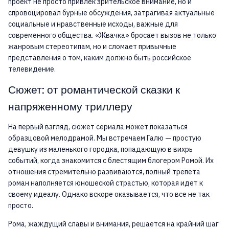
проект не просто привлек зрительское внимание, но и
спровоцировал бурные обсуждения, затрагивая актуальные
социальные и нравственные исходы, важные для
современного общества. «Жвачка» бросает вызов не только
жанровым стереотипам, но и сломает привычные
представления о том, каким должно быть российское
телевидение.
Сюжет: от романтической сказки к
напряженному триллеру
На первый взгляд, сюжет сериала может показаться
образцовой мелодрамой. Мы встречаем Галю — простую
девушку из маленького городка, попадающую в вихрь
событий, когда знакомится с блестящим блогером Ромой. Их
отношения стремительно развиваются, полный трепета
роман наполняется юношеской страстью, которая идет к
своему идеалу. Однако вскоре оказывается, что все не так
просто.
Рома, жаждущий славы и внимания, решается на крайний шаг