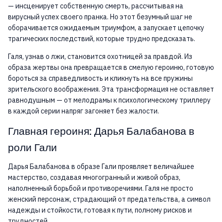
— инсценирует собственную смерть, рассчитывая на
вирусный успех своего пранка. Но этот безумный шаг не
оборачивается ожидаемым триумфом, а запускает цепочку
трагических последствий, которые трудно предсказать.
Галя, узнав о лжи, становится охотницей за правдой. Из
образа жертвы она превращается в смелую героиню, готовую
бороться за справедливость и кликнуть на все пружины
зрительского воображения. Эта трансформация не оставляет
равнодушным — от мелодрамы к психологическому триллеру
в каждой серии напряг загоняет без жалости.
Главная героиня: Дарья Балабанова в
роли Гали
Дарья Балабанова в образе Гали проявляет величайшее
мастерство, создавая многогранный и живой образ,
наполненный борьбой и противоречиями. Галя не просто
женский персонаж, страдающий от предательства, а символ
надежды и стойкости, готовая к пути, полному рисков и
трудностей.