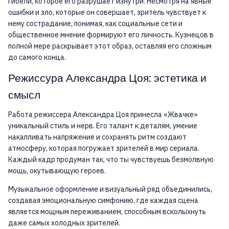
гибели, которое его разрушает изнутри. Несмотря на явные
ошибки и зло, которые он совершает, зритель чувствует к
нему сострадание, понимая, как социальные сети и
общественное мнение формируют его личность. Кузнецов в
полной мере раскрывает этот образ, оставляя его сложным
до самого конца.
Режиссура Александра Цоя: эстетика и
смысл
Работа режиссера Александра Цоя принесла «Жвачке»
уникальный стиль и нерв. Его талант к деталям, умение
накапливать напряжение и сохранять ритм создают
атмосферу, которая погружает зрителей в мир сериала.
Каждый кадр продуман так, что ты чувствуешь безмолвную
мощь, окутывающую героев.
Музыкальное оформление и визуальный ряд объединились,
создавая эмоциональную симфонию, где каждая сцена
является мощным переживанием, способным всколыхнуть
даже самых холодных зрителей.