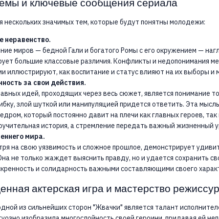
емы и ключевые сообщения сериала
я нескольких значимых тем, которые будут понятны молодежи:
е неравенство.
ние миров — бедной Гали и богатого Ромы с его окружением — наг
ует большие классовые различия. Конфликты и недопонимания м
и иллюстрируют, как воспитание и статус влияют на их выборы и 
ность за свои действия.
авных идей, проходящих через весь сюжет, является понимание тог
бку, злой шуткой или манипуляцией придется ответить. Эта мысл
дром, который постоянно давит на плечи как главных героев, так 
поучительная история, а стремление передать важный жизненный у
еннего мира.
отря на свою уязвимость и сложное прошлое, демонстрирует удиви
Она не только жаждет выяснить правду, но и удается сохранить св
скренность и солидарность важными составляющими своего харак
енная актерская игра и мастерство режиссу
одной из сильнейших сторон "Жвачки" является талант исполнител
уозно изобразила многослойность своей героини, придавая ей н