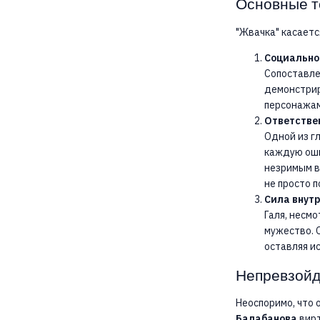
Основные т
"Жвачка" касаетс
Социально
Сопоставле
демонстрир
персонажам
Ответствен
Одной из гл
каждую оши
незримым ве
не просто 
Сила внутр
Галя, несм
мужество. 
оставляя и
Непревзойд
Неоспоримо, что 
Балабанова
вирт