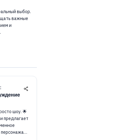
еальный выбор.
вещать важные
ием и
.
:
суждение
росто шоу. 🌟
и предлагает
еменное
о персонажах