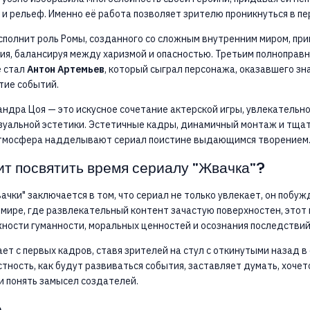
и рельеф. Именно её работа позволяет зрителю проникнуться в пе
исполнит роль Ромы, созданного со сложным внутренним миром, пр
я, балансируя между харизмой и опасностью. Третьим полноправ
е стал
Антон Артемьев
, который сыграл персонажа, оказавшего з
тие событий.
ндра Цоя — это искусное сочетание актерской игры, увлекательн
зуальной эстетики. Эстетичные кадры, динамичный монтаж и тща
тмосфера надделывают сериал поистине выдающимся творением
ит посвятить время сериалу "Жвачка"?
ачки" заключается в том, что сериал не только увлекает, он побуж
мире, где развлекательный контент зачастую поверхностен, этот 
ности гуманности, моральных ценностей и осознания последствий
т с первых кадров, ставя зрителей на стул с откинутыми назад 
стность, как будут развиваться события, заставляет думать, хочет
и понять замысел создателей.
е