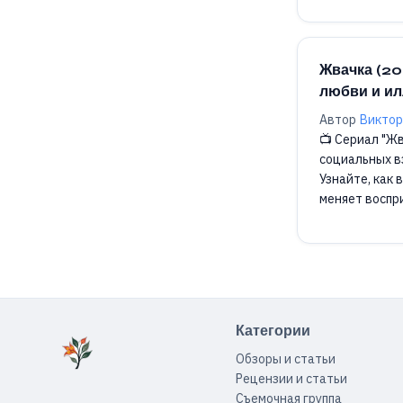
Жвачка (20
любви и и
Автор
Виктор
📺 Сериал "Жв
социальных в
Узнайте, как 
меняет воспр
драматически
Категории
Обзоры и статьи
Рецензии и статьи
Съемочная группа