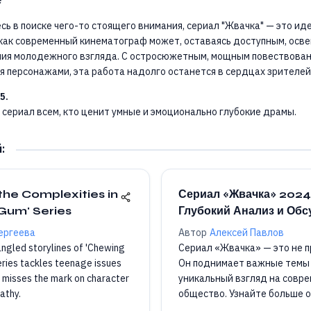
сь в поиске чего-то стоящего внимания, сериал "Жвачка" — это ид
 как современный кинематограф может, оставаясь доступным, ос
ения молодежного взгляда. С остросюжетным, мощным повествован
 персонажами, эта работа надолго останется в сердцах зрителей
5.
сериал всем, кто ценит умные и эмоционально глубокие драмы.
й
:
the Complexities in
Сериал «Жвачка» 2024
Gum' Series
Глубокий Анализ и Об
ергеева
Автор
Алексей Павлов
tangled storylines of 'Chewing
Сериал «Жвачка» — это не п
series tackles teenage issues
Он поднимает важные темы 
misses the mark on character
уникальный взгляд на совр
athy.
общество. Узнайте больше 
и их борьбе! 🎬