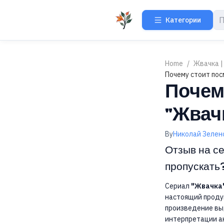
Категории
Home
/
Жвачка |
Почему стоит пос
Почем
"Жвач
By
Николай Зелен
Отзыв на се
пропускать
Сериал
"Жвачка
настоящий продук
произведение выд
интерпретации ак