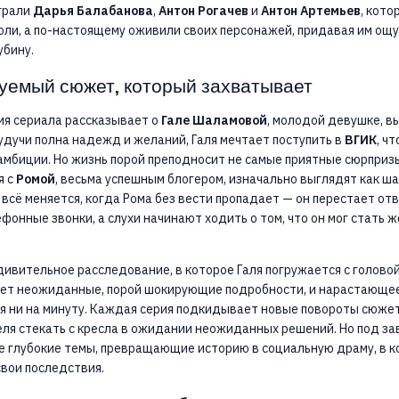
грали
Дарья Балабанова
,
Антон Рогачев
и
Антон Артемьев
, кото
оли, а по-настоящему оживили своих персонажей, придавая им ощ
убину.
уемый сюжет, который захватывает
ия сериала рассказывает о
Гале Шаламовой
, молодой девушке, в
удучи полна надежд и желаний, Галя мечтает поступить в
ВГИК
, ч
амбиции. Но жизнь порой преподносит не самые приятные сюрприз
я с
Ромой
, весьма успешным блогером, изначально выглядят как ш
всё меняется, когда Рома без вести пропадает — он перестает отв
фонные звонки, а слухи начинают ходить о том, что он мог стать 
дивительное расследование, в которое Галя погружается с головой
ет неожиданные, порой шокирующие подробности, и нарастающее
я ни на минуту. Каждая серия подкидывает новые повороты сюжет
ля стекать с кресла в ожидании неожиданных решений. Но под за
е глубокие темы, превращающие историю в социальную драму, в 
вои последствия.