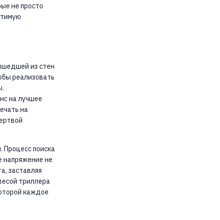
рые не просто
утимую
ышедшей из стен
тобы реализовать
ы.
анс на лучшее
ечать на
жертвой
. Процесс поиска
 напряжение не
а, заставляя
весой триллера
которой каждое