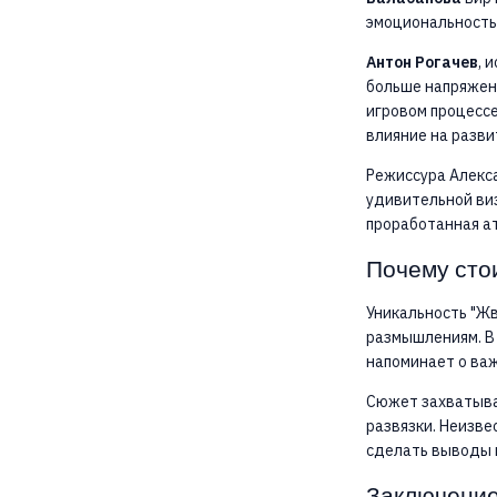
эмоциональность 
Антон Рогачев
, 
больше напряжени
игровом процесс
влияние на разви
Режиссура Алекса
удивительной ви
проработанная а
Почему сто
Уникальность "Жв
размышлениям. В 
напоминает о важ
Сюжет захватывае
развязки. Неизве
сделать выводы 
Заключени