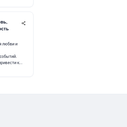
вь,
ость
я любви и
событий.
привести к