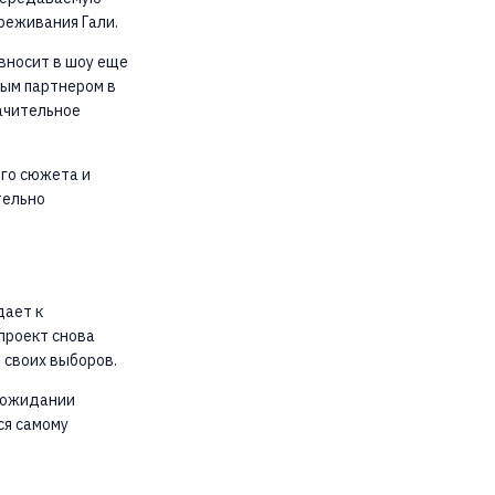
реживания Гали.
ивносит в шоу еще
ным партнером в
начительное
ого сюжета и
тельно
.
дает к
проект снова
 своих выборов.
в ожидании
ся самому