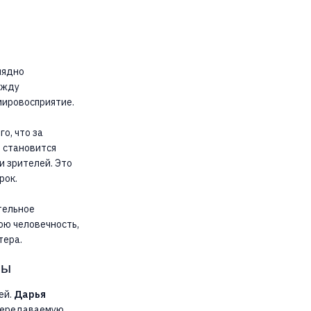
лядно
ежду
мировосприятие.
о, что за
ь становится
и зрителей. Это
рок.
тельное
ою человечность,
тера.
ры
ей.
Дарья
епередаваемую