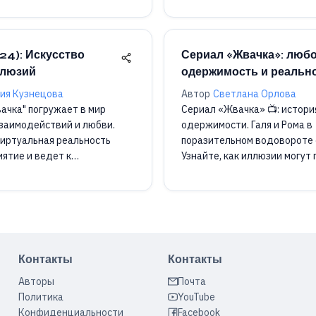
24): Искусство
Сериал «Жвачка»: любо
ллюзий
одержимость и реальн
ия Кузнецова
Автор
Светлана Орлова
ачка" погружает в мир
Сериал «Жвачка» 📺: истори
заимодействий и любви.
одержимости. Галя и Рома в
виртуальная реальность
поразительном водовороте 
иятие и ведет к
Узнайте, как иллюзии могут 
м последствиям!
саморазрушению.
Контакты
Контакты
Авторы
Почта
Политика
YouTube
Конфиденциальности
Facebook