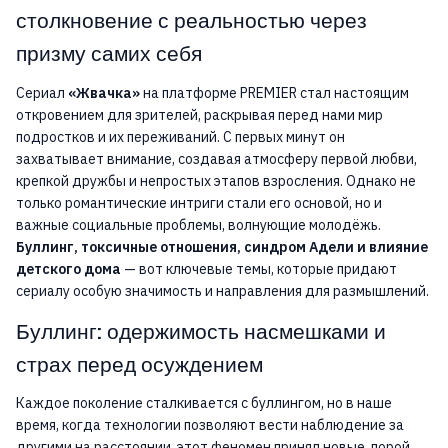
столкновение с реальностью через
призму самих себя
Сериал
«Жвачка»
на платформе PREMIER стал настоящим
откровением для зрителей, раскрывая перед нами мир
подростков и их переживаний. С первых минут он
захватывает внимание, создавая атмосферу первой любви,
крепкой дружбы и непростых этапов взросления. Однако не
только романтические интриги стали его основой, но и
важные социальные проблемы, волнующие молодёжь.
Буллинг, токсичные отношения, синдром Адели и влияние
детского дома
— вот ключевые темы, которые придают
сериалу особую значимость и направления для размышлений.
Буллинг: одержимость насмешками и
страх перед осуждением
Каждое поколение сталкивается с буллингом, но в наше
время, когда технологии позволяют вести наблюдение за
другими на расстоянии, этот феномен принял новые, порой