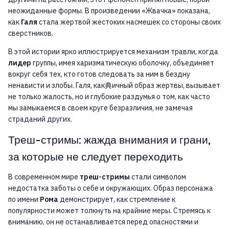
неожиданные формы. В произведении «Жвачка» показана,
как
Галя
стала жертвой жестоких насмешек со стороны своих
сверстников.
В этой истории ярко иллюстрируется механизм травли, когда
лидер
группы, имея харизматическую оболочку, объединяет
вокруг себя тех, кто готов следовать за ним в бездну
ненависти и злобы. Галя, как典ичный образ жертвы, вызывает
не только жалость, но и глубокие раздумья о том, как часто
мы замыкаемся в своем круге безразличия, не замечая
страданий других.
Треш-стримы: жажда внимания и грани,
за которые не следует переходить
В современном мире
треш-стримы
стали символом
недостатка заботы о себе и окружающих. Образ персонажа
по имени
Рома
демонстрирует, как стремление к
популярности может толкнуть на крайние меры. Стремясь к
вниманию, он не останавливается перед опасностями и